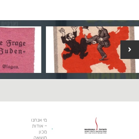
‹
מי אנחנו
– אודות
מכון
משואה