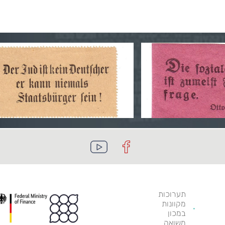
תערוכות
מקוונות
במכון
משואה