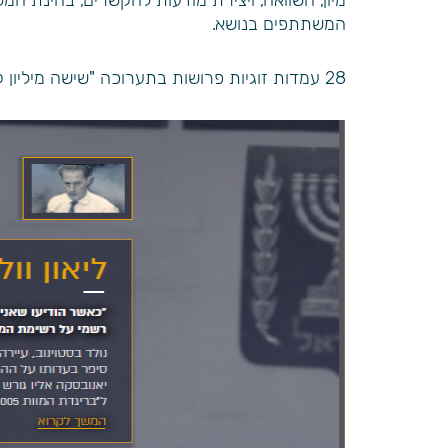
מיון, השוואה, ויצירת מודעות להקשרים, בחינת המ
המשתתפים בנושא.
28 עמדות זוגיות פרושות בתערוכה "שישה מיליון קטגורים" מאפשרות פעילות אישית/ זוגית ודיון במליאה ב"אולם בית המשפט".