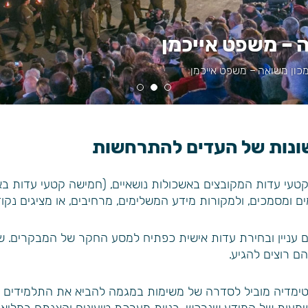
 – משפט אייכמן
כון משואה – משפט אייכמן
ונות של העדים להתרחשות
רכת המולטימדיה מבוססת על למעלה מ-150 קטעי עדות המקובצים באשכולות נושאיים, (ח
ומסמכים, ולמקורות מידע המשלימים, מרחיבים, או מציגים נקוד
עניין ובחירת עדות אישית כפתיח למסע החקר של המבקרים
 רוצים להגיע.
ימדיה מוביל לסדרה של משימות במגמה להביא את התלמידים ל