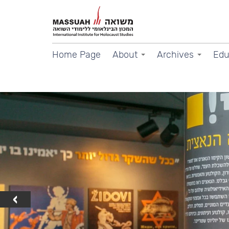
Home Page
About
Archives
Edu
‹