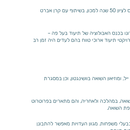
פריט מספר 47 – זיכרון טראומה והנצחה – אוסף עדויות וידאו של ניצולי שואה ב-18 לאוקטובר התקיים במשואה כנס לציון 50 שנה למכון, בשיתוף עם קרן אברט
ונו בכנס האבולוציה של תיעוד בעל פה –
יקטי תיעוד ארוכי טווח בהם לעדים היה זמן רב
, ומוזיאון השואה בוושינגטון, וכן במסגרת
שואה, במהלכה ולאחריה, והם מתארים בפרוטרוט
פת השואה.
 כבעלי משפחות. מגוון העדויות מאפשר להתבונן