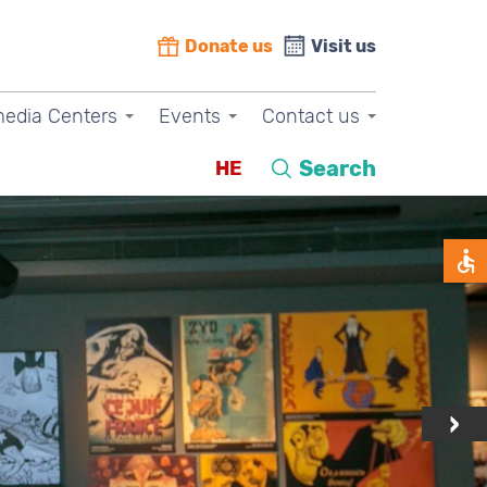
Donate us
Visit us
media Centers
Events
Contact us
Search
HE
›