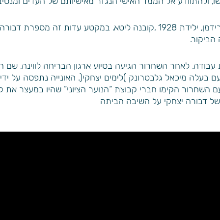
 ולהתוודע אל הממד האישי הנגזר מאישיותם של העדים ומנסיבו
מצורף קטע מעדות וידאו של דבורה יצחקי לבית פרידמן, ילידת 1928 ,קובנה לי
הביקור.
 בעלה מיכאל גלבטרונק )לימים יצחקי(. האונייה נתפסה על ידי 
 עתלית. עם השחרור הקימו חברי קבוצת “הנוער הציוני” שהיו במעצר א
 של דבורה יצחקי על השיבה הביתה