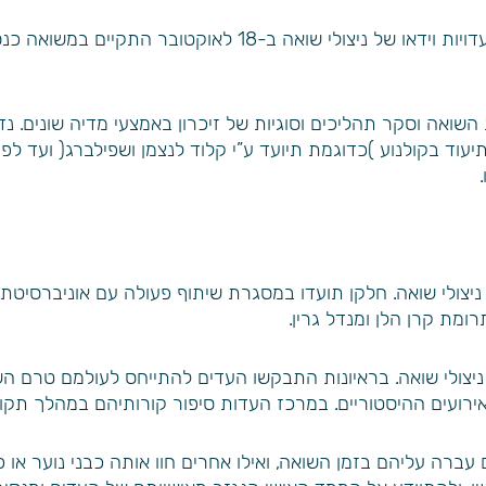
שואה וסקר תהליכים וסוגיות של זיכרון באמצעי מדיה שונים. נד
ד בקולנוע )כדוגמת תיועד ע”י קלוד לנצמן ושפילברג( ועד לפרו
יצולי שואה. חלקן תועדו במסגרת שיתוף פעולה עם אוניברסיטת ייל
רומת קרן הלן ומנדל גרין.
יצולי שואה. בראיונות התבקשו העדים להתייחס לעולמם טרם ה
ירועים ההיסטוריים. במרכז העדות סיפור קורותיהם במהלך תקו
ם עברה עליהם בזמן השואה, ואילו אחרים חוו אותה כבני נוער או