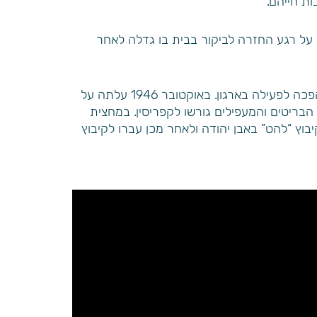
ת חייהם.
טא. במקטע עדות זה מספרת דבורה על רגע החזרה לביקור בבית בו גדלה לאחר
במהלך השואה הייתה דבורה בגטו קובנה ובמחנות עבודה. לאחר השחרור הגיעה בסיוע ארגון הבריחה לווינה, שם הפכה לפעילה בארגון. באוקטובר 1946 עלתה על
הבריטים והמעפילים גורשו לקפריסין. במחצית
ת קיבוץ “להט” באבן יהודה ולאחר מכן עברו לקיבוץ