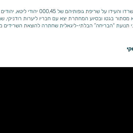
הוא היה בין הבודדים ממשתתפי מבצע הבריחה שש
מסתור בגטו ובסיוע המחתרת יצא עם חבריו ליערות רודניקי, ש
 בשלהי 1944 ,היה בין מארגני תנועת “הבריחה” הבלתי-ליגאלית שחתרה להוצא
קי