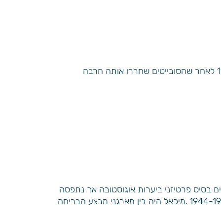
מיכאל יצחקי בעדות נדירה ומצמררת מיום הכיפורים הראשון שלאחר השחרור. מיכאל חזר לקובנה עירו בשנת 1944 לאחר שהסובייטים שחררו אותה חרבה
 בסיס פרטיזני ביערות אוגוסטובה אך נתפסה
ע”י הגרמנים. יחד עם חבריו נאסר ב”פורט התשיעי” – מצודה ליד העיר קובנה ששימשה כאתר הרג המוני בשנים 1944-1941 .מיכאל היה בין מארגני מבצע הבריחה