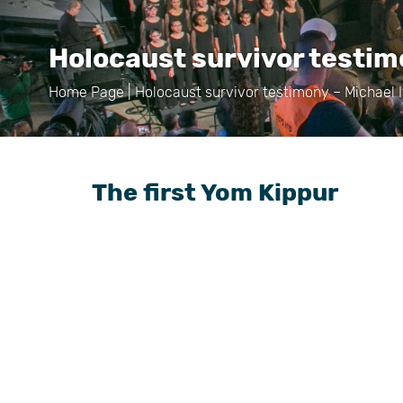
Holocaust survivor testim
Home Page
|
Holocaust survivor testimony – Michael I
The first Yom Kippur