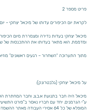
פריט מספר 2
לקראת יום הכיפורים עדותו של מיכאל יצחקי – יום כיפור ה
ומדממת. הוא מתאר בעדותו את ההתכנסות של שאר
מתוך התערוכה “השחרור – רגעים ראשונים” מוזיאו
על מיכאל יצחקי (גלבטרונק):
מיכאל היה חבר בתנועת א.ב.צ, וחבר המחתרת הל
המופלא של כל 64 אסירי העבודה מאתר ההשמדה, בחג המולד 1943 .