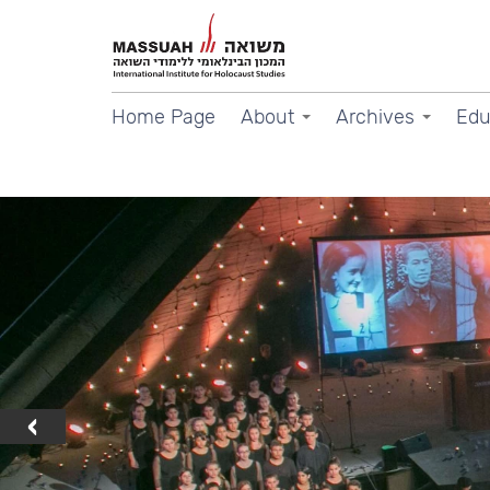
Home Page
About
Archives
Edu
‹