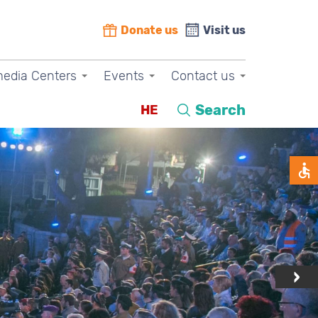
Donate us
Visit us
media Centers
Events
Contact us
Search
HE
›