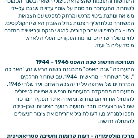
התחושות והתובנות שהציפו את ניצולי השואה בשנה הסמוכה
לשחרור. התערוכה מבוססת על אוסף עדויות שנגבו על-ידי
משואה ונותנת ביטוי מרגש ומרתק למפגש עם הצבאות
המשחררים, לתהליך הפנמת גודל האובדן האישי והקולקטיבי,
כמו – גם לחיפוש אחר קרובים, לרגשי הנקם ולראשית החזרה
לחיים של השרידים, מחנות העקורים, העלייה לארץ,
מוסד עליה ב' ועוד.
תערוכה חדשה: שנת האפס 1946 – 1944
התערוכה "שנת האפס" מתבוננת בשנה הראשונה, "הארוכה
", של השחרור – מראשית 1944, עם שחרור החלקים
המזרחיים של אירופה על ידי הצבא האדום, ועד שלהי 1946.
התערוכה מתמקדת בתעצומות הנפש שאפשרו לניצולים
להתחיל את חייהם מחדש, ומאירה את התפקיד המרכזי
שמילאו הצעירים, חברי תנועות הנוער הציוניות, שבן-לילה
הפכו למנהיגים, וידעו להוביל אחריהם את ציבור הניצולים
להתחלה חדשה.
מרכז מולטימדיה – דעות קדומות וחשיבה סטריאוטיפית