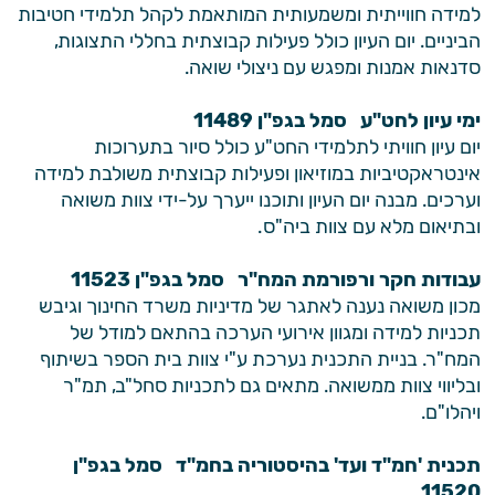
למידה חווייתית ומשמעותית המותאמת לקהל תלמידי חטיבות
הביניים. יום העיון כולל פעילות קבוצתית בחללי התצוגות,
סדנאות אמנות ומפגש עם ניצולי שואה.
ימי עיון לחט"ע סמל בגפ"ן 11489
יום עיון חוויתי לתלמידי החט"ע כולל סיור בתערוכות
אינטראקטיביות במוזיאון ופעילות קבוצתית משולבת למידה
וערכים. מבנה יום העיון ותוכנו ייערך על-ידי צוות משואה
ובתיאום מלא עם צוות ביה"ס.
עבודות חקר ורפורמת המח"ר סמל בגפ"ן 11523
מכון משואה נענה לאתגר של מדיניות משרד החינוך וגיבש
תכניות למידה ומגוון אירועי הערכה בהתאם למודל של
המח"ר. בניית התכנית נערכת ע"י צוות בית הספר בשיתוף
ובליווי צוות ממשואה. מתאים גם לתכניות סחל"ב, תמ"ר
ויהלו"ם.
תכנית 'חמ"ד ועד' בהיסטוריה בחמ"ד סמל בגפ"ן
11520