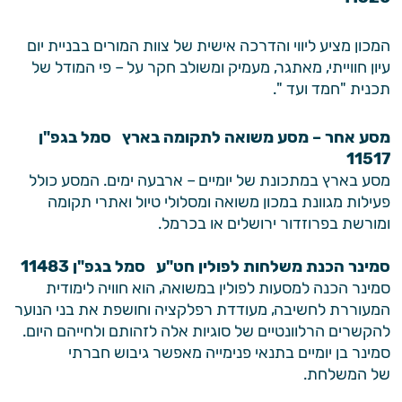
המכון מציע ליווי והדרכה אישית של צוות המורים בבניית יום
עיון חווייתי, מאתגר, מעמיק ומשולב חקר על – פי המודל של
תכנית "חמד ועד ".
מסע אחר – מסע משואה לתקומה בארץ סמל בגפ"ן
11517
מסע בארץ במתכונת של יומיים – ארבעה ימים. המסע כולל
פעילות מגוונת במכון משואה ומסלולי טיול ואתרי תקומה
ומורשת בפרוזדור ירושלים או בכרמל.
סמינר הכנת משלחות לפולין חט"ע סמל בגפ"ן 11483
סמינר הכנה למסעות לפולין במשואה, הוא חוויה לימודית
המעוררת לחשיבה, מעודדת רפלקציה וחושפת את בני הנוער
להקשרים הרלוונטיים של סוגיות אלה לזהותם ולחייהם היום.
סמינר בן יומיים בתנאי פנימייה מאפשר גיבוש חברתי
של המשלחת.