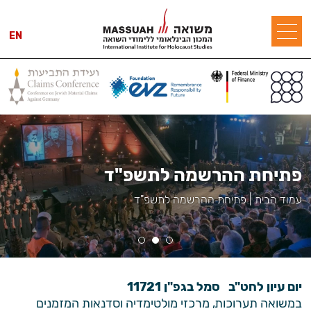
EN
פתיחת ההרשמה לתשפ"ד
עמוד הבית
|
פתיחת ההרשמה לתשפ"ד
יום עיון לחט"ב סמל בגפ"ן 11721
במשואה תערוכות, מרכזי מולטימדיה וסדנאות המזמנים