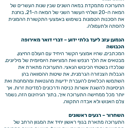
התערוכה מתמקדת במאה השנים שבין שנות העשרים של
המאה ה-20 ושלהי העשור השני של המאה ה-21, בוחנת
את הסכנות הטמונות בשימוש באמצעי התקשורת ההמונית
להסתה ולתעמולה.
הנמען עזב ליעד בלתי ידוע – דברי דואר מאירופה
הכבושה
המכתבים, שהיו אמצעי הקשר היחיד עם העולם החיצון,
מבטאים את הלך הנפש ואת המציאות היומיומית של מיליונים,
שנלכדו בשטחי הכיבוש הנאצי. התערוכה מתארת את
הגבלות הצנזורה הגרמנית, את שיטות ההסוואה בהן
השתמשו הכלואים להעברת ידיעות מהגטאות ומהמחנות ואת
הניסיונות להשגת אשרות כניסה ודרכונים למדינות זרות. אך
יותר מכל ממחישה התערוכה איך, בתוך הגיהינום הזה, נשמר
צלם האנוש ולא אבדה התקווה.
השחרור – רגעים ראשונים
התערוכה מתארת בגוף ראשון יחיד את המגוון הרחב של