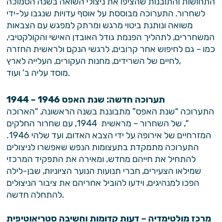
התחושות והתובנות שהציפו את ניצולי השואה בשנה הסמוכה
לשחרור. התערוכה מבוססת על אוסף עדויות שנגבו על-ידי
משואה ונותנת ביטוי מרגש ומרתק למפגש עם הצבאות
המשחררים, לתהליך הפנמת גודל האובדן האישי והקולקטיבי,
כמו – גם לחיפוש אחר קרובים, לרגשי הנקם ולראשית החזרה
לחיים של השרידים, מחנות העקורים, העלייה לארץ,
מוסד עליה ב’ ועוד.
תערוכה חדשה: שנת האפס 1946 – 1944
התערוכה “שנת האפס” מתבוננת בשנה הראשונה, “הארוכה
“, של השחרור – מראשית 1944, עם שחרור החלקים
המזרחיים של אירופה על ידי הצבא האדום, ועד שלהי 1946.
התערוכה מתמקדת בתעצומות הנפש שאפשרו לניצולים
להתחיל את חייהם מחדש, ומאירה את התפקיד המרכזי
שמילאו הצעירים, חברי תנועות הנוער הציוניות, שבן-לילה
הפכו למנהיגים, וידעו להוביל אחריהם את ציבור הניצולים
להתחלה חדשה.
מרכז מולטימדיה – דעות קדומות וחשיבה סטריאוטיפית