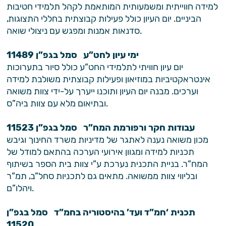
למידה חווייתית ומשמעותית המותאמת לקהל תלמידי חטיבות
הביניים. יום העיון כולל פעילות קבוצתית בחללי התצוגות,
סדנאות אמנות ומפגש עם ניצולי שואה.
ימי עיון לחט”ע סמל בגפ”ן 11489
יום עיון חוויתי לתלמידי החט”ע כולל סיור בתערוכות
אינטראקטיביות במוזיאון ופעילות קבוצתית משולבת למידה
וערכים. מבנה יום העיון ותוכנו ייערך על-ידי צוות משואה
ובתיאום מלא עם צוות ביה”ס.
עבודות חקר ורפורמת המח”ר סמל בגפ”ן 11523
מכון משואה נענה לאתגר של מדיניות משרד החינוך וגיבש
תכניות למידה ומגוון אירועי הערכה בהתאם למודל של
המח”ר. בניית התכנית נערכת ע”י צוות בית הספר בשיתוף
ובליווי צוות ממשואה. מתאים גם לתכניות סחל”ב, תמ”ר
ויהלו”ם.
תכנית ‘חמ”ד ועד’ בהיסטוריה בחמ”ד סמל בגפ”ן
11520