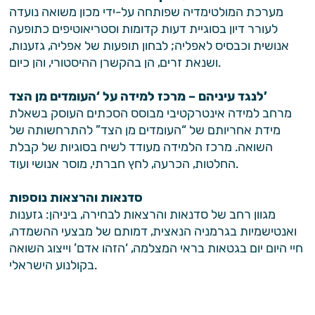
מערכת המולטימדיה שפותחה על-ידי מכון משואה נועדה
לעורר דיון בסוגיית דעות קדומות וסטריאוטיפים כתופעה
אנושית וכבסיס לאפליה; לבחון תופעות של אפליה, גזענות,
ושנאת זרים, הן בהקשרן ההיסטורי, והן כיום.
לנגד עיניהם – מרכז למידה על ‘העומדים מן הצד’
מרחב למידה אינטרקטיבי מבוסס הסכתים העוסק בשאלת
מידת אחריותם של “העומדים מן הצד” להתרחשותה של
השואה. מרכז הלמידה מעודד לשיח בסוגיות של קבלת
החלטות, הכרעה, לחץ חברתי, מוסר אנושי ועוד.
סדנאות והרצאות נוספות
מגוון רחב של סדנאות והרצאות לבחירה, ביניהן: גזענות
ואנטישמיות בגרמניה הנאצית, דמותם של מבצעי ההשמדה,
חיי היום יום בגטאות בראי המצלמה, ‘הזהו אדם’ וייצוג השואה
בקולנוע הישראלי.