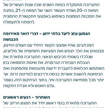
התערוכה מתמקדת במאה השנים שבין שנות העשרים של
המאה ה-20 ושלהי העשור השני של המאה ה-21, בוחנת
את הסכנות הטמונות בשימוש באמצעי התקשורת ההמונית
להסתה ולתעמולה.
הנמען עזב ליעד בלתי ידוע – דברי דואר מאירופה
הכבושה
המכתבים, שהיו אמצעי הקשר היחיד עם העולם החיצון,
מבטאים את הלך הנפש ואת המציאות היומיומית של מיליונים,
שנלכדו בשטחי הכיבוש הנאצי. התערוכה מתארת את
הגבלות הצנזורה הגרמנית, את שיטות ההסוואה בהן
השתמשו הכלואים להעברת ידיעות מהגטאות ומהמחנות ואת
הניסיונות להשגת אשרות כניסה ודרכונים למדינות זרות. אך
יותר מכל ממחישה התערוכה איך, בתוך הגיהינום הזה, נשמר
צלם האנוש ולא אבדה התקווה.
השחרור – רגעים ראשונים
התערוכה מתארת בגוף ראשון יחיד את המגוון הרחב של