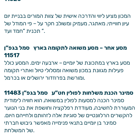
המכון מציע ליווי והדרכה אישית של צוות המורים בבניית יום
עיון חווייתי, מאתגר, מעמיק ומשולב חקר על – פי המודל של
תכנית “חמד ועד “.
מסע אחר – מסע משואה לתקומה בארץ סמל בגפ”ן
11517
מסע בארץ במתכונת של יומיים – ארבעה ימים. המסע כולל
פעילות מגוונת במכון משואה ומסלולי טיול ואתרי תקומה
ומורשת בפרוזדור ירושלים או בכרמל.
סמינר הכנת משלחות לפולין חט”ע סמל בגפ”ן 11483
סמינר הכנה למסעות לפולין במשואה, הוא חוויה לימודית
המעוררת לחשיבה, מעודדת רפלקציה וחושפת את בני הנוער
להקשרים הרלוונטיים של סוגיות אלה לזהותם ולחייהם היום.
סמינר בן יומיים בתנאי פנימייה מאפשר גיבוש חברתי
של המשלחת.