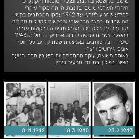
שישבו בקושטא ובז'נבה, ונציגי הסוכנות והקונגרס
היהודי העולמי שישבו בז'נבה, הייתה מקור עיקרי
למידע שהגיע לארץ; עד 1942 עסקו המכתבים בקשיי
ההישרדות, במצב הבריאותי ובבקשות למשלוח חבילות
מזון ובגדים. חלק ניכר מהמכתבים היו בקשות עזרה
בהשגת אשרות כניסה לדרום אמריקה, החל מ-1943
סיפרו רוב הכותבים, באמצעות שפת קודים, על חוסר
אונים, גירושים ורצח.
באוסף משואה, עיקר ההתכתבויות היא בין חברי הנוער
הציוני בפולין ובמיוחד מהעיר בנדין.
8.11.1942
18.3.1940
23.2.1943